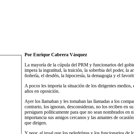
Por Enrique Cabrera Vásquez
La mayoría de la cúpula del PRM y funcionarios del gobie
impera la ingratitud, la traición, la soberbia del poder, la 
ñoñería, el desdén, la hipocresía, la demagogia y el favor
A pocos les importa la situación de los dirigentes medios, 
años en oposición.
Ayer los llamaban y les tomaban las llamadas a los compañ
contrario, los ignoran, desconsideran, no los reciben en su 
persiguen políticamente para que no sean nombrados en ni
importancia sus amigos cercanos y las amantes de ocasión; 
que dirigen.
Y peor, al igual que los peledeístas y los funcionarios d