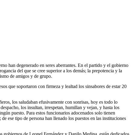
rno han degenerado en seres aberrantes. En el partido y el gobierno
arrogancia del que se cree superior a los demás; la prepotencia y la
itismo de amigos y de grupo.
esos que soportaron con firmeza y lealtad los sinsabores de estar 20
eros, los saludaban efusivamente con sonrisas, hoy es todo lo
despacho, los insultan, irrespetan, humillan y vejan, y hasta los
ngún puesto. Para estos funcionarios adocenados solo tienen
de ese tipo de persona han llenado los puestos en las instituciones
e los gobiernos de Leonel Fernández y Danilo Medina, están dedicados