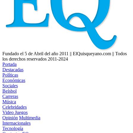
Fundado el 5 de Abril del año 2011 || ElQuisqueyano.com || Todos
los derechos reservados 2011-2024
Portada
Destacadas
Políticas
Económicas
Sociales
Beísbol
Carreras
Música
Celebridades
Video Juegos
Opinión
Multimedia
Internacionales
Tecnología