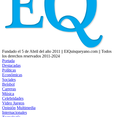
Fundado el 5 de Abril del año 2011 || ElQuisqueyano.com || Todos
los derechos reservados 2011-2024
Portada
Destacadas
Políticas
Económicas
Sociales
Beísbol
Carreras
Música
Celebridades
Video Juegos
Opinión
Multimedia
Internacionales