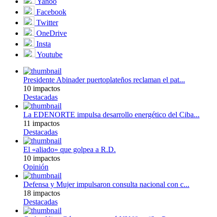
Yahoo
Facebook
Twitter
OneDrive
Insta
Youtube
Presidente Abinader puertoplateños reclaman el pat...
10 impactos
Destacadas
La EDENORTE impulsa desarrollo energético del Ciba...
11 impactos
Destacadas
El «aliado» que golpea a R.D.
10 impactos
Opinión
Defensa y Mujer impulsaron consulta nacional con c...
18 impactos
Destacadas