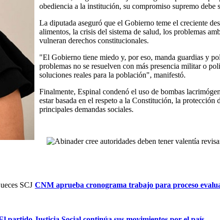
obediencia a la institución, su compromiso supremo debe s
La diputada aseguró que el Gobierno teme el creciente des
alimentos, la crisis del sistema de salud, los problemas am
vulneran derechos constitucionales.
"El Gobierno tiene miedo y, por eso, manda guardias y poli
problemas no se resuelven con más presencia militar o polic
soluciones reales para la población", manifestó.
Finalmente, Espinal condenó el uso de bombas lacrimógena
estar basada en el respeto a la Constitución, la protección
principales demandas sociales.
CNM aprueba cronograma trabajo para proceso evalua
El partido Justicia Social continúa sus movimientos por el país