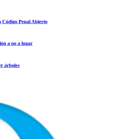
o Código Penal Abierto
ión a no a lugar
er árboles