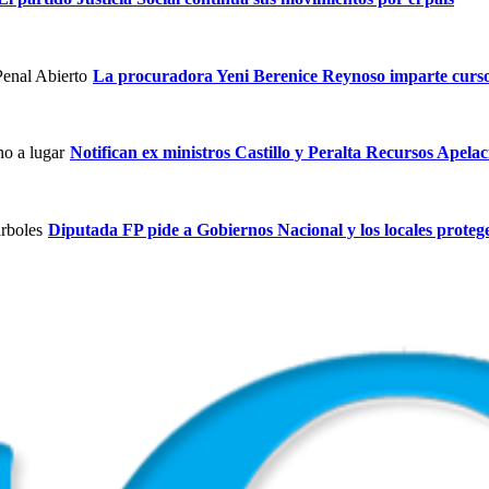
La procuradora Yeni Berenice Reynoso imparte curs
Notifican ex ministros Castillo y Peralta Recursos Apelac
Diputada FP pide a Gobiernos Nacional y los locales proteg