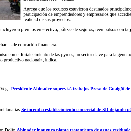
Agrega que los recursos estuvieron destinados principalme
participación de emprendedores y empresarios que accediero
realidad de sus proyectos.
incluyeron premios en efectivo, pólizas de seguros, reembolsos con tar
charlas de educación financiera.
on el fortalecimiento de las pymes, un sector clave para la generaci
ato productivo nacional», indica.
Presidente Abinader supervisó trabajos Presa de Guaigüí d
Se incendia establecimiento comercial de SD dejando pé
Abinader inaugura planta tratamiento de aguas residuale