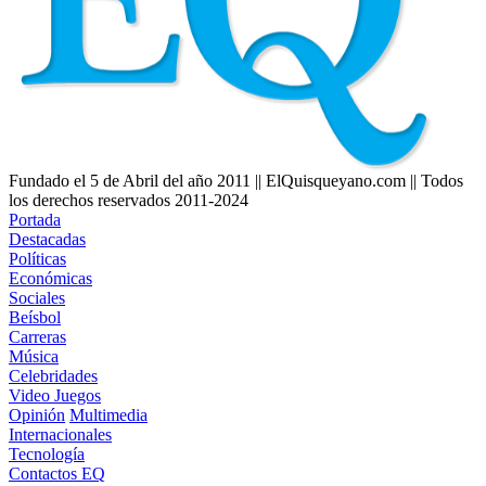
Fundado el 5 de Abril del año 2011 || ElQuisqueyano.com || Todos
los derechos reservados 2011-2024
Portada
Destacadas
Políticas
Económicas
Sociales
Beísbol
Carreras
Música
Celebridades
Video Juegos
Opinión
Multimedia
Internacionales
Tecnología
Contactos EQ