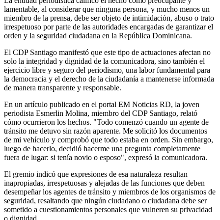
La entidad periodística calificó el hecho como preocupante y
lamentable, al considerar que ninguna persona, y mucho menos un
miembro de la prensa, debe ser objeto de intimidación, abuso o trato
irrespetuoso por parte de las autoridades encargadas de garantizar el
orden y la seguridad ciudadana en la República Dominicana.
El CDP Santiago manifestó que este tipo de actuaciones afectan no
solo la integridad y dignidad de la comunicadora, sino también el
ejercicio libre y seguro del periodismo, una labor fundamental para
la democracia y el derecho de la ciudadanía a mantenerse informada
de manera transparente y responsable.
En un artículo publicado en el portal EM Noticias RD, la joven
periodista Esmerlin Molina, miembro del CDP Santiago, relató
cómo ocurrieron los hechos. "Todo comenzó cuando un agente de
tránsito me detuvo sin razón aparente. Me solicitó los documentos
de mi vehículo y comprobó que todo estaba en orden. Sin embargo,
luego de hacerlo, decidió hacerme una pregunta completamente
fuera de lugar: si tenía novio o esposo", expresó la comunicadora.
El gremio indicó que expresiones de esa naturaleza resultan
inapropiadas, irrespetuosas y alejadas de las funciones que deben
desempeñar los agentes de tránsito y miembros de los organismos de
seguridad, resaltando que ningún ciudadano o ciudadana debe ser
sometido a cuestionamientos personales que vulneren su privacidad
o dignidad.