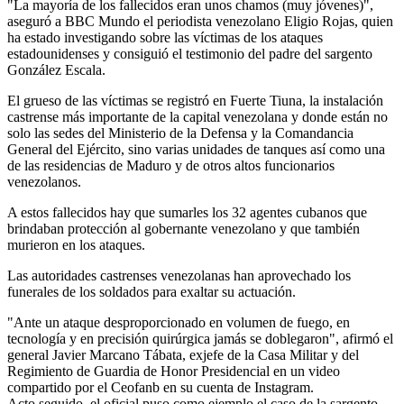
"La mayoría de los fallecidos eran unos chamos (muy jóvenes)",
aseguró a BBC Mundo el periodista venezolano Eligio Rojas, quien
ha estado investigando sobre las víctimas de los ataques
estadounidenses y consiguió el testimonio del padre del sargento
González Escala.
El grueso de las víctimas se registró en Fuerte Tiuna, la instalación
castrense más importante de la capital venezolana y donde están no
solo las sedes del Ministerio de la Defensa y la Comandancia
General del Ejército, sino varias unidades de tanques así como una
de las residencias de Maduro y de otros altos funcionarios
venezolanos.
A estos fallecidos hay que sumarles los 32 agentes cubanos que
brindaban protección al gobernante venezolano y que también
murieron en los ataques.
Las autoridades castrenses venezolanas han aprovechado los
funerales de los soldados para exaltar su actuación.
"Ante un ataque desproporcionado en volumen de fuego, en
tecnología y en precisión quirúrgica jamás se doblegaron", afirmó el
general Javier Marcano Tábata, exjefe de la Casa Militar y del
Regimiento de Guardia de Honor Presidencial en un video
compartido por el Ceofanb en su cuenta de Instagram.
Acto seguido, el oficial puso como ejemplo el caso de la sargento