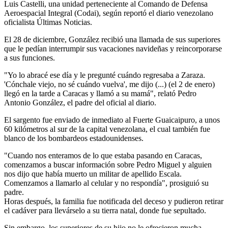
Luis Castelli, una unidad perteneciente al Comando de Defensa
Aeroespacial Integral (Codai), según reportó el diario venezolano
oficialista Últimas Noticias.
El 28 de diciembre, González recibió una llamada de sus superiores
que le pedían interrumpir sus vacaciones navideñas y reincorporarse
a sus funciones.
"Yo lo abracé ese día y le pregunté cuándo regresaba a Zaraza.
'Cónchale viejo, no sé cuándo vuelva', me dijo (...) (el 2 de enero)
llegó en la tarde a Caracas y llamó a su mamá", relató Pedro
Antonio González, el padre del oficial al diario.
El sargento fue enviado de inmediato al Fuerte Guaicaipuro, a unos
60 kilómetros al sur de la capital venezolana, el cual también fue
blanco de los bombardeos estadounidenses.
"Cuando nos enteramos de lo que estaba pasando en Caracas,
comenzamos a buscar información sobre Pedro Miguel y alguien
nos dijo que había muerto un militar de apellido Escala.
Comenzamos a llamarlo al celular y no respondía", prosiguió su
padre.
Horas después, la familia fue notificada del deceso y pudieron retirar
el cadáver para llevárselo a su tierra natal, donde fue sepultado.
Sin embargo, los superiores de su hijo no le ofrecieron mucha