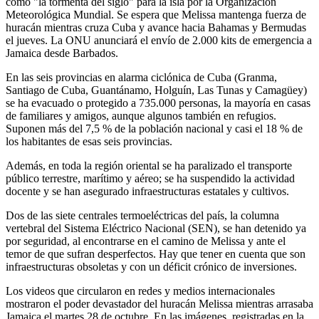
como "la tormenta del siglo" para la isla por la Organización
Meteorológica Mundial. Se espera que Melissa mantenga fuerza de
huracán mientras cruza Cuba y avance hacia Bahamas y Bermudas
el jueves. La ONU anunciará el envío de 2.000 kits de emergencia a
Jamaica desde Barbados.
En las seis provincias en alarma ciclónica de Cuba (Granma,
Santiago de Cuba, Guantánamo, Holguín, Las Tunas y Camagüey)
se ha evacuado o protegido a 735.000 personas, la mayoría en casas
de familiares y amigos, aunque algunos también en refugios.
Suponen más del 7,5 % de la población nacional y casi el 18 % de
los habitantes de esas seis provincias.
Además, en toda la región oriental se ha paralizado el transporte
público terrestre, marítimo y aéreo; se ha suspendido la actividad
docente y se han asegurado infraestructuras estatales y cultivos.
Dos de las siete centrales termoeléctricas del país, la columna
vertebral del Sistema Eléctrico Nacional (SEN), se han detenido ya
por seguridad, al encontrarse en el camino de Melissa y ante el
temor de que sufran desperfectos. Hay que tener en cuenta que son
infraestructuras obsoletas y con un déficit crónico de inversiones.
Los videos que circularon en redes y medios internacionales
mostraron el poder devastador del huracán Melissa mientras arrasaba
Jamaica el martes 28 de octubre. En las imágenes, registradas en la