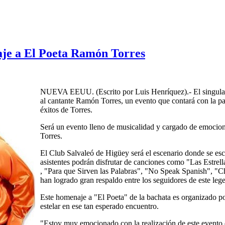
aje a El Poeta Ramón Torres
NUEVA EEUU. (Escrito por Luis Henríquez).- El singular
al cantante Ramón Torres, un evento que contará con la par
éxitos de Torres.
Será un evento lleno de musicalidad y cargado de emocione
Torres.
El Club Salvaleó de Higüey será el escenario donde se escr
asistentes podrán disfrutar de canciones como "Las Estrel
, "Para que Sirven las Palabras", "No Speak Spanish", "Ch
han logrado gran respaldo entre los seguidores de este lege
Este homenaje a "El Poeta" de la bachata es organizado po
estelar en ese tan esperado encuentro.
"Estoy muy emocionado con la realización de este evento q