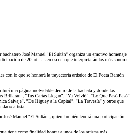
 bachatero José Manuel "El Sultán" organiza un emotivo homenaje
ticipación de 20 artistas en escena que interpretarán los más sonoros
s con lo que se honrará la trayectoria artística de El Poeta Ramón
ibirá una página inolvidable dentro de la bachata y donde los
las Brillarán", "Tus Cartas Llegan", "Ya Volvió", "Lo Que Pasó Pasó"
ica Salvaje", "De Higuey a la Capital", "La Travesía" y otros que
ndario artista.
r José Manuel "El Sultán", quien también tendrá una participación
ue tiene como finalidad honrar a unos de los artistas más