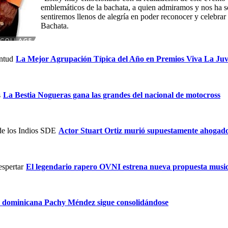
emblemáticos de la bachata, a quien admiramos y nos ha se
sentiremos llenos de alegría en poder reconocer y celebrar
Bachata.
La Mejor Agrupación Típica del Año en Premios Viva La Ju
La Bestia Nogueras gana las grandes del nacional de motocross
Actor Stuart Ortiz murió supuestamente ahogado 
El legendario rapero OVNI estrena nueva propuesta music
z dominicana Pachy Méndez sigue consolidándose