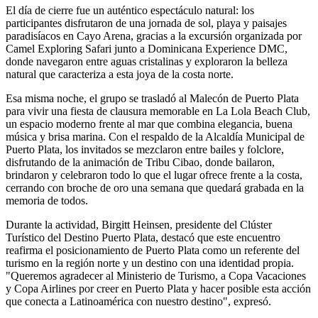
El día de cierre fue un auténtico espectáculo natural: los
participantes disfrutaron de una jornada de sol, playa y paisajes
paradisíacos en Cayo Arena, gracias a la excursión organizada por
Camel Exploring Safari junto a Dominicana Experience DMC,
donde navegaron entre aguas cristalinas y exploraron la belleza
natural que caracteriza a esta joya de la costa norte.
Esa misma noche, el grupo se trasladó al Malecón de Puerto Plata
para vivir una fiesta de clausura memorable en La Lola Beach Club,
un espacio moderno frente al mar que combina elegancia, buena
música y brisa marina. Con el respaldo de la Alcaldía Municipal de
Puerto Plata, los invitados se mezclaron entre bailes y folclore,
disfrutando de la animación de Tribu Cibao, donde bailaron,
brindaron y celebraron todo lo que el lugar ofrece frente a la costa,
cerrando con broche de oro una semana que quedará grabada en la
memoria de todos.
Durante la actividad, Birgitt Heinsen, presidente del Clúster
Turístico del Destino Puerto Plata, destacó que este encuentro
reafirma el posicionamiento de Puerto Plata como un referente del
turismo en la región norte y un destino con una identidad propia.
"Queremos agradecer al Ministerio de Turismo, a Copa Vacaciones
y Copa Airlines por creer en Puerto Plata y hacer posible esta acción
que conecta a Latinoamérica con nuestro destino", expresó.