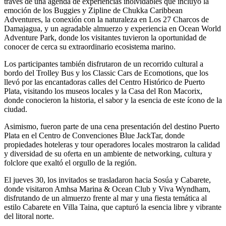
través de una agenda de experiencias inolvidables que incluyó la
emoción de los Buggies y Zipline de Chukka Caribbean
Adventures, la conexión con la naturaleza en Los 27 Charcos de
Damajagua, y un agradable almuerzo y experiencia en Ocean World
Adventure Park, donde los visitantes tuvieron la oportunidad de
conocer de cerca su extraordinario ecosistema marino.
Los participantes también disfrutaron de un recorrido cultural a
bordo del Trolley Bus y los Classic Cars de Ecomotions, que los
llevó por las encantadoras calles del Centro Histórico de Puerto
Plata, visitando los museos locales y la Casa del Ron Macorix,
donde conocieron la historia, el sabor y la esencia de este ícono de la
ciudad.
Asimismo, fueron parte de una cena presentación del destino Puerto
Plata en el Centro de Convenciones Blue JackTar, donde
propiedades hoteleras y tour operadores locales mostraron la calidad
y diversidad de su oferta en un ambiente de networking, cultura y
folclore que exaltó el orgullo de la región.
El jueves 30, los invitados se trasladaron hacia Sosúa y Cabarete,
donde visitaron Amhsa Marina & Ocean Club y Viva Wyndham,
disfrutando de un almuerzo frente al mar y una fiesta temática al
estilo Cabarete en Villa Taina, que capturó la esencia libre y vibrante
del litoral norte.