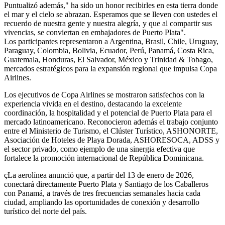
Puntualizó además," ha sido un honor recibirles en esta tierra donde
el mar y el cielo se abrazan. Esperamos que se lleven con ustedes el
recuerdo de nuestra gente y nuestra alegría, y que al compartir sus
vivencias, se conviertan en embajadores de Puerto Plata".
Los participantes representaron a Argentina, Brasil, Chile, Uruguay,
Paraguay, Colombia, Bolivia, Ecuador, Perú, Panamá, Costa Rica,
Guatemala, Honduras, El Salvador, México y Trinidad & Tobago,
mercados estratégicos para la expansión regional que impulsa Copa
Airlines.
Los ejecutivos de Copa Airlines se mostraron satisfechos con la
experiencia vivida en el destino, destacando la excelente
coordinación, la hospitalidad y el potencial de Puerto Plata para el
mercado latinoamericano. Reconocieron además el trabajo conjunto
entre el Ministerio de Turismo, el Clúster Turístico, ASHONORTE,
Asociación de Hoteles de Playa Dorada, ASHORESOCA, ADSS y
el sector privado, como ejemplo de una sinergia efectiva que
fortalece la promoción internacional de República Dominicana.
çLa aerolínea anunció que, a partir del 13 de enero de 2026,
conectará directamente Puerto Plata y Santiago de los Caballeros
con Panamá, a través de tres frecuencias semanales hacia cada
ciudad, ampliando las oportunidades de conexión y desarrollo
turístico del norte del país.