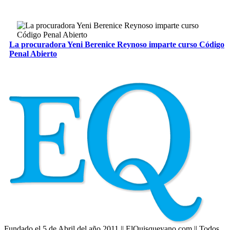
La procuradora Yeni Berenice Reynoso imparte curso Código
Penal Abierto
Fundado el 5 de Abril del año 2011 || ElQuisqueyano.com || Todos